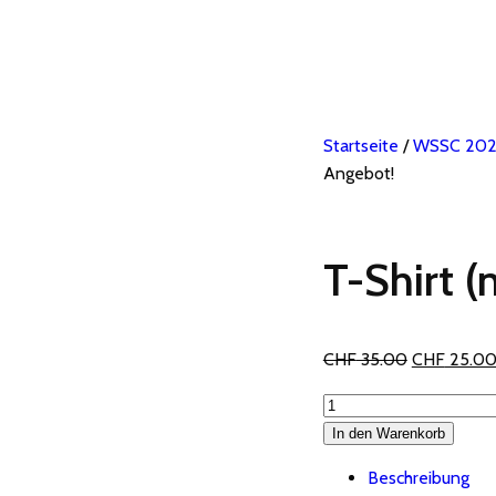
Startseite
/
WSSC 20
Angebot!
T-Shirt 
Ursprünglic
CHF
35.00
CHF
25.0
Preis
T-
war:
Shirt
In den Warenkorb
CHF 35.00
(neu)
Beschreibung
mit