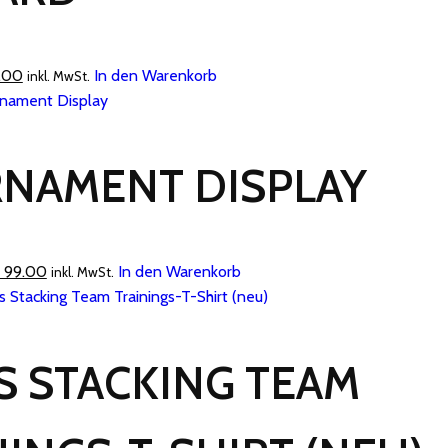
nglicher
Aktueller
.00
In den Warenkorb
inkl. MwSt.
Preis
ist:
.00
CHF 2.00.
NAMENT DISPLAY
rünglicher
Aktueller
99.00
In den Warenkorb
inkl. MwSt.
s
Preis
ist:
 199.00
CHF 99.00.
S STACKING TEAM