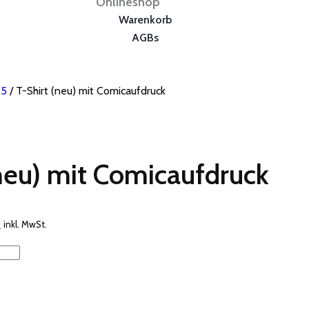
Onlineshop
Warenkorb
AGBs
25
/ T-Shirt (neu) mit Comicaufdruck
(neu) mit Comicaufdruck
her
Aktueller
0
inkl. MwSt.
Preis
ist:
CHF 25.00.