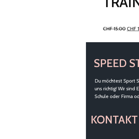
TRAI
Urspr
CHF
15.00
CHF
1
Preis
war:
CHF 
SPEED S
Du möchtest Sport S
uns richtig! Wir sind
Schule oder Firma o
KONTAKT