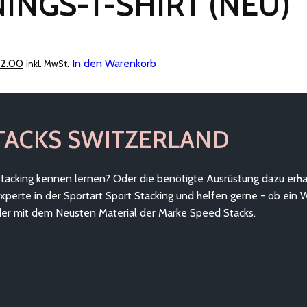
NINGS-T-SHIRT (NEU)
ünglicher
Aktueller
2.00
In den Warenkorb
inkl. MwSt.
Preis
ist:
15.00
CHF 12.00.
TACKS SWITZERLAND
tacking kennen lernen? Oder die benötigte Ausrüstung dazu erha
 Experte in der Sportart Sport Stacking und helfen gerne - ob ein 
der mit dem Neusten Material der Marke Speed Stacks.