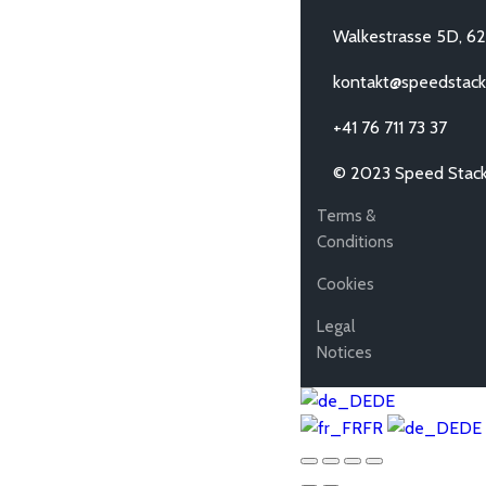
Walkestrasse 5D, 6
kontakt@speedstack
+41 76 711 73 37
© 2023 Speed Stack
Terms &
Conditions
Cookies
Legal
Notices
DE
FR
DE