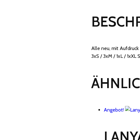
Comicaufdruck
Menge
BESCH
Alle neu, mit Aufdruck
3xS / 3xM / 1xL / 1xXL 
ÄHNLI
Angebot!
LANY