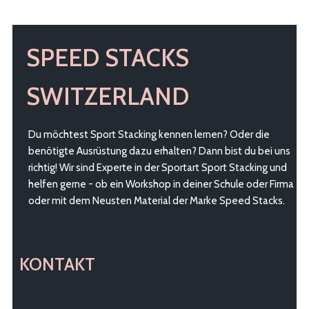
auf
der
Produktseite
SPEED STACKS
gewählt
werden
SWITZERLAND
Du möchtest Sport Stacking kennen lernen? Oder die
benötigte Ausrüstung dazu erhalten? Dann bist du bei uns
richtig! Wir sind Experte in der Sportart Sport Stacking und
helfen gerne - ob ein Workshop in deiner Schule oder Firma
oder mit dem Neusten Material der Marke Speed Stacks.
KONTAKT