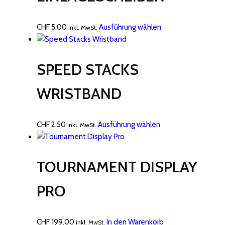
Dieses
CHF
5.00
Ausführung wählen
inkl. MwSt.
Produkt
weist
mehrere
SPEED STACKS
Varianten
auf.
WRISTBAND
Die
Optionen
können
Dieses
CHF
2.50
Ausführung wählen
inkl. MwSt.
auf
Produkt
der
weist
Produktseite
mehrere
TOURNAMENT DISPLAY
gewählt
Varianten
werden
auf.
PRO
Die
Optionen
können
CHF
199.00
In den Warenkorb
inkl. MwSt.