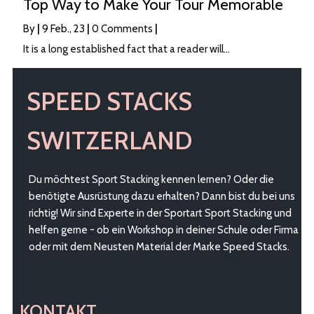
Top Way to Make Your Tour Memorable
By
|
9
Feb., 23
|
0 Comments
|
It is a long established fact that a reader will…
SPEED STACKS
SWITZERLAND
Du möchtest Sport Stacking kennen lernen? Oder die
benötigte Ausrüstung dazu erhalten? Dann bist du bei uns
richtig! Wir sind Experte in der Sportart Sport Stacking und
helfen gerne - ob ein Workshop in deiner Schule oder Firma
oder mit dem Neusten Material der Marke Speed Stacks.
KONTAKT