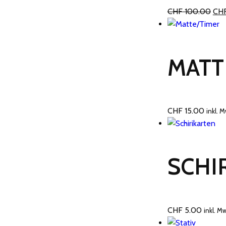
Le
CHF
100.00
CH
prix
initi
étai
MATT
CHF
CHF
15.00
inkl. 
SCHI
CHF
5.00
inkl. M