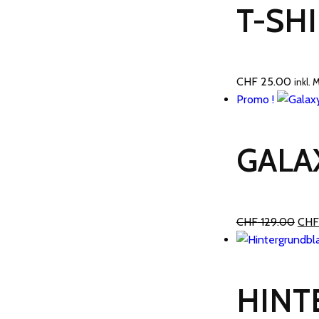
T-SH
CHF
25.00
inkl. 
Promo !
GALA
Le
CHF
129.00
CHF
prix
initia
était
HINT
CHF 