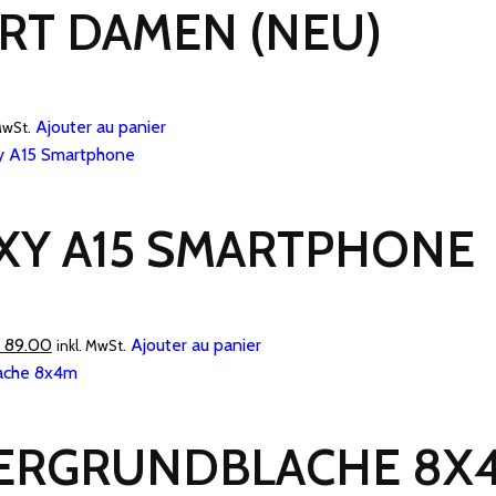
IRT DAMEN (NEU)
Ajouter au panier
MwSt.
XY A15 SMARTPHONE
Le
89.00
Ajouter au panier
inkl. MwSt.
prix
l
actuel
 :
est :
ERGRUNDBLACHE 8X
129.00.
CHF 89.00.