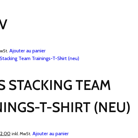
sur
la
IV
page
du
produit
Ajouter au panier
MwSt.
S STACKING TEAM
NINGS-T-SHIRT (NEU)
Le
2.00
Ajouter au panier
inkl. MwSt.