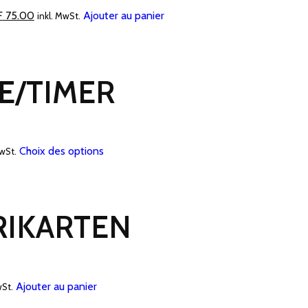
Le
F
75.00
Ajouter au panier
inkl. MwSt.
prix
al
actuel
t :
est :
E/TIMER
 100.00.
CHF 75.00.
Ce
Choix des options
MwSt.
produit
a
plusieurs
RIKARTEN
variations.
Les
options
peuvent
Ajouter au panier
wSt.
être
choisies