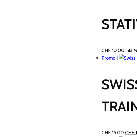
STAT
CHF
10.00
inkl. 
Promo !
SWIS
TRAI
Le
CHF
15.00
CHF
1