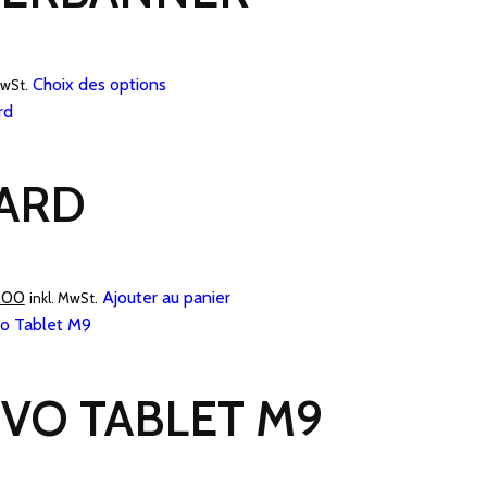
Ce
Choix des options
MwSt.
produit
a
plusieurs
ARD
variations.
Les
options
peuvent
Le
.00
Ajouter au panier
inkl. MwSt.
être
prix
choisies
actuel
sur
est :
la
VO TABLET M9
.00.
CHF 2.00.
page
du
produit