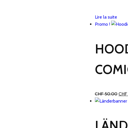
Lire la suite
Promo !
HOOD
COMI
Le
CHF
50.00
CHF
prix
initia
était 
LÄND
CHF 