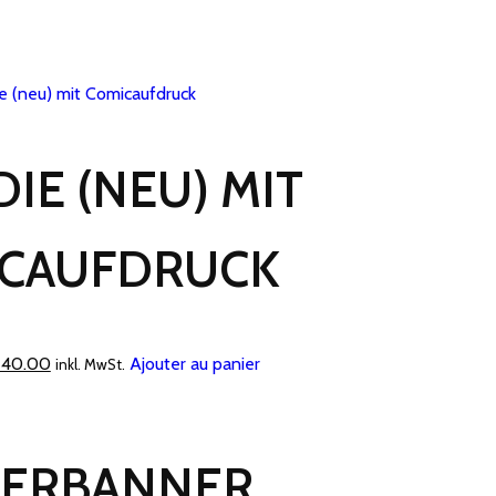
IE (NEU) MIT
CAUFDRUCK
Le
40.00
Ajouter au panier
inkl. MwSt.
prix
l
actuel
:
est :
ERBANNER
50.00.
CHF 40.00.