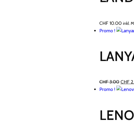
CHF
10.00
inkl. 
Promo !
LANY
Le
CHF
3.00
CHF
2
prix
Promo !
initial
était :
LENO
CHF 3