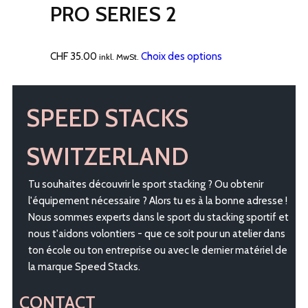
choisies
CHF 14.00
plusi
PRO SERIES 2
sur
à
variat
la
CHF 30.00
Les
page
optio
Ce
CHF
35.00
Choix des options
inkl. MwSt.
du
peuv
produit
produit
être
a
chois
plusieurs
SPEED STACKS
sur
variations.
la
Les
SWITZERLAND
page
options
du
peuvent
Tu souhaites découvrir le sport stacking ? Ou obtenir
produ
être
l'équipement nécessaire ? Alors tu es à la bonne adresse !
choisies
Nous sommes experts dans le sport du stacking sportif et
sur
nous t'aidons volontiers - que ce soit pour un atelier dans
la
ton école ou ton entreprise ou avec le dernier matériel de
page
la marque Speed Stacks.
du
produit
CONTACT