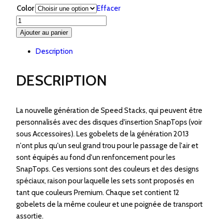
Color
Effacer
quantité
de
Ajouter au panier
Speed
Description
Stacks
2013
DESCRIPTION
-
Premium
La nouvelle génération de Speed Stacks, qui peuvent être
personnalisés avec des disques d'insertion SnapTops (voir
sous Accessoires). Les gobelets de la génération 2013
n'ont plus qu'un seul grand trou pour le passage de l'air et
sont équipés au fond d'un renfoncement pour les
SnapTops. Ces versions sont des couleurs et des designs
spéciaux, raison pour laquelle les sets sont proposés en
tant que couleurs Premium. Chaque set contient 12
gobelets de la même couleur et une poignée de transport
assortie.