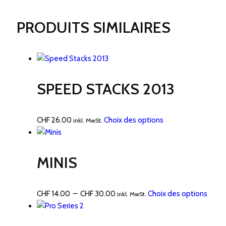
PRODUITS SIMILAIRES
SPEED STACKS 2013
Ce
CHF
26.00
Choix des options
inkl. MwSt.
produit
a
plusieurs
MINIS
variations.
Les
options
Plage
Ce
CHF
14.00
–
CHF
30.00
Choix des options
inkl. MwSt.
peuvent
de
produ
être
prix :
a